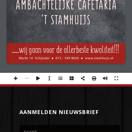
Ambachtelijke Cafetaria
‘t Stamhuijs
......wij gaan voor de allerbeste kwaliteit!!!
Markt 14  Schijndel  
  073 - 549 8020  
  www.stamhuijs.nl
●
●
AANMELDEN NIEUWSBRIEF