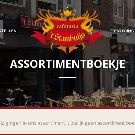
STELLEN
CATERING
ASSORTIMENTBOEKJE
jzigingen in ons assortiment, tijdelijk geen assortiment boe