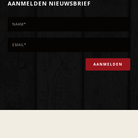
AANMELDEN NIEUWSBRIEF
Copyright 't Stamhuijs ©
2026 |
Marinuswebdesign.nl