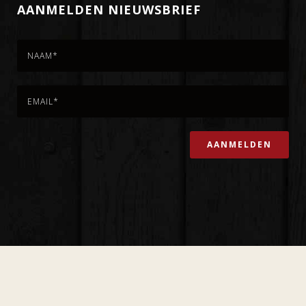
AANMELDEN NIEUWSBRIEF
Copyright 't Stamhuijs ©
2026 |
Marinuswebdesign.nl